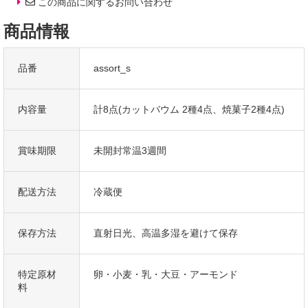
この商品に関するお問い合わせ
商品情報
パティシエが手づくりで焼き上げたこだわりの焼菓子
店舗でも人気で話題のパティシエが手づくりで焼き上げた焼菓子。
Sサイズのアソートはプレーンとフランボア2種のマドレーヌと
品番
assort_s
マンゴーとフランボア2種の美味しいダックワーズが入っています。
内容量
計8点(カットバウム 2種4点、焼菓子2種4点)
ギフトとしてのおすすめ
お世話になっているあの人へ。
もちろん、自分へのご褒美でのご利用も人気です。
賞味期限
未開封常温3週間
定番のギフトイベント(ハロウィン、父の日、敬老の日、誕生日、
バレンタイン、ホワイトデー、Xmasなど)こそ、
配送方法
冷蔵便
パティシエの手作りの洋菓子を贈りませんか?
高級感のある上品なブランドスイーツとして、
大切な方への手土産・おみやげやお使いもの、
保存方法
直射日光、高温多湿を避けて保存
お返し、御中元・御歳暮・御年賀などにも人気です。
また、入学祝、卒業祝、年忌法要など法事・法要・仏事・弔事といった
特定原材
卵・小麦・乳・大豆・アーモンド
御祝・御礼・内祝など祝儀の品としても最適です。
料
ウエディングパーティ-、2次会のプチギフト、引き菓子・
結婚祝・結婚内祝をはじめ、