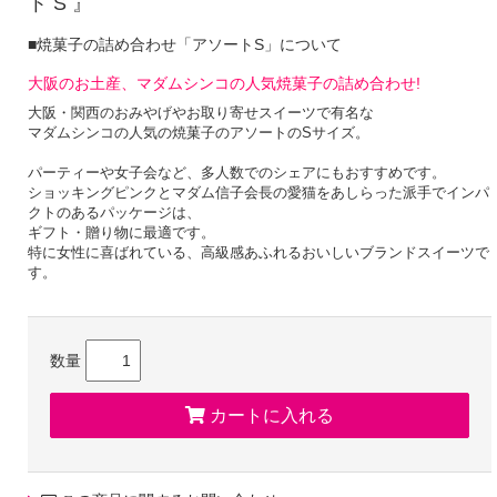
ト S 』
■焼菓子の詰め合わせ「アソートS」について
大阪のお土産、マダムシンコの人気焼菓子の詰め合わせ!
大阪・関西のおみやげやお取り寄せスイーツで有名な
マダムシンコの人気の焼菓子のアソートのSサイズ。
パーティーや女子会など、多人数でのシェアにもおすすめです。
ショッキングピンクとマダム信子会長の愛猫をあしらった派手でインパ
クトのあるパッケージは、
ギフト・贈り物に最適です。
特に女性に喜ばれている、高級感あふれるおいしいブランドスイーツで
す。
個包装が嬉しいしっとりふわふわ食感のカットバウム
数量
職人が素材にこだわり焼き上げた、
手作りのしっとりふわふわ食感のバウムクーヘンが
食べやすい食べきりサイズにカットしたカットバウムが個包装されてい
カートに入れる
ます。
さらにマダムシンコらしいヒョウ柄をあしらったカットバウムが一枚同
梱。
手みやげやプレゼントに喜ばれています。