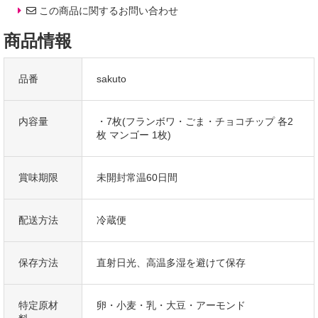
上げています。
この商品に関するお問い合わせ
商品情報
ギフトとしてのおすすめ
普段お世話になっている方への贈り物や
職場の上司、取引先、ご愛顧いただいているお客様へもオススメです。
品番
sakuto
定番のギフトイベント(ハロウィン、父の日、敬老の日、誕生日、
バレンタイン、ホワイトデー、Xmasなど)こそ、
内容量
・7枚(フランボワ・ごま・チョコチップ 各2
パティシエの手作りの洋菓子を贈りませんか?
枚 マンゴー 1枚)
高級感のある上品なブランドスイーツとして、
大切な方への手土産・おみやげやお使いもの、
賞味期限
未開封常温60日間
お返し、御中元・御歳暮・御年賀などにも人気です。
また、入学祝、卒業祝、年忌法要など法事・法要・仏事・弔事といった
御祝・御礼・内祝など祝儀の品としても最適です。
配送方法
冷蔵便
ウエディングパーティ-、2次会のプチギフト、引き菓子・
結婚祝・結婚内祝をはじめ、
出産祝・出産内祝・快気祝・快気内祝などにもどうぞ。
保存方法
直射日光、高温多湿を避けて保存
年忌法要など法事・法要・仏事・弔事などのシーンでも、
志・粗供養・御供え(お供え)・御供物にとお使い頂いております。
特定原材
卵・小麦・乳・大豆・アーモンド
包装(ラッピング)や熨斗(のし)など、ご対応させていただきます。