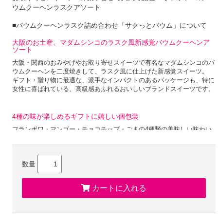
ウムクーヘンラスクアソート
■バウムクーヘンラスク詰め合わせ「サクっとバウム」について
大阪のお土産、マダムシンコのラスク風新感覚バウムクーヘンア
ソート
大阪・関西のおみやげやお取り寄せスイーツで有名なマダムシンコのバ
ウムクーヘンを二度焼きして、ラスク風に仕上げた新感覚スイーツ。
ギフト・贈り物に最適な、派手なインパクトのあるパッケージも、特に
女性に喜ばれている、高級感あふれるおいしいブランドスイーツです。
4種の味が楽しめるギフトに嬉しい個包装
フランボワ・マンゴー・チョコチップ・ごまの4種類の美味しい味わい
がお楽しみいただけます。
シェアしやすい個包装だからギフト、プレゼントに最適です。
数量
職人技でこだわりの焼き加減、年輪のない仕上がりに
職人の経験に基づく熟練の技で生地を焼き重ねていくことで、
カートに入れる
層の重みで剥がれ落ちそうになるバウムクーヘンに気を配りながら、
中央の層はできる限りしっかりとかために、それに対して外側の層は軽
めにふんわりと仕上げることで、異なる食感が絶妙に調和する生地に仕