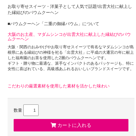
お取り寄せスイーツ・洋菓子として人気で話題!出雲大社に献上し
た縁結びのバウムクーヘン
■バウムクーヘン「二重の御縁バウム」について
大阪のお土産、マダムシンコが出雲大社に献上した縁結びのバウ
ムクーヘン
大阪・関西のおみやげやお取り寄せスイーツで有名なマダムシンコが島
根県にある縁結びの神様を祀る「出雲大社」に平成の大遷宮の年に献上
した福寿園のお茶を使用した2層のバウムクーヘンです。
ギフト・贈り物に最適な、派手なインパクトのあるパッケージも、特に
女性に喜ばれている、高級感あふれるおいしいブランドスイーツです。
こだわりの厳選素材を使用した素材を活かした味わい
シンプルなスイーツこそ、こだわりが際立つもの。
厳選した良質な素材を使い、熟練の職人が一層一層細かく焼き加減を微
調整することで、
数量
”しっとり”かつ”ふわふわ”の相反する美味しいふたつの食感を生み出し
ています。
カートに入れる
職人技でこだわりの焼き加減、年輪のない仕上がりに