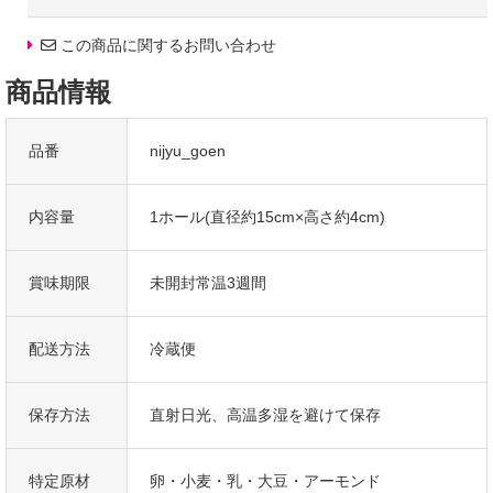
職人の経験に基づく熟練の技で生地を焼き重ねていくことで、
層の重みで剥がれ落ちそうになるバウムクーヘンに気を配りながら、
この商品に関するお問い合わせ
中央の層はできる限りしっかりとかために、それに対して外側の層は軽
めにふんわりと仕上げることで、
商品情報
異なる食感が絶妙に調和する生地に仕上げています。
品番
nijyu_goen
ギフトとしてのおすすめ
普段お世話になっている方への贈り物や
職場の上司、取引先、ご愛顧いただいているお客様へもオススメです。
内容量
1ホール(直径約15cm×高さ約4cm)
定番のギフトイベント(ハロウィン、父の日、敬老の日、誕生日、
バレンタイン、ホワイトデー、Xmasなど)こそ、
賞味期限
未開封常温3週間
パティシエの手作りの洋菓子を贈りませんか?
高級感のある上品なブランドスイーツとして、
大切な方への手土産・おみやげやお使いもの、
配送方法
冷蔵便
お返し、御中元・御歳暮・御年賀などにも人気です。
また、入学祝、卒業祝、年忌法要など法事・法要・仏事・弔事といった
保存方法
直射日光、高温多湿を避けて保存
御祝・御礼・内祝など祝儀の品としても最適です。
ウエディングパーティ-、2次会のプチギフト、引き菓子・
結婚祝・結婚内祝をはじめ、
特定原材
卵・小麦・乳・大豆・アーモンド
出産祝・出産内祝・快気祝・快気内祝などにもどうぞ。