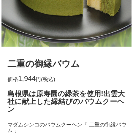
二重の御縁バウム
1,944
価格
円(税込)
島根県は原寿園の緑茶を使用!出雲大
社に献上した縁結びのバウムクーヘ
ン
マダムシンコのバウムクーヘン『 二重の御縁バウ
ム 』