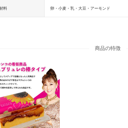
御祝・
材料
卵・小麦・乳・大豆・アーモンド
ウエディ
結婚祝
出産祝
年忌法
志・粗供
包装(ラ
メッセ
商品の特徴