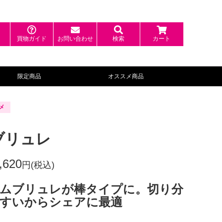
ン
買物ガイド
お問い合わせ
検索
カート
限定商品
オススメ商品
メ
ブリュレ
,620
円(税込)
ムブリュレが棒タイプに。切り分
すいからシェアに最適