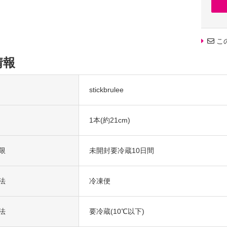
わ食感
オーナ
こ
マダム
味。
情報
同じく
憧れの象
そんな
stickbrulee
ギフト
1本(約21cm)
お世話
もちろ
限
未開封要冷蔵10日間
定番のギ
バレンタ
パティシ
法
冷凍便
高級感
大切な
お返し
法
要冷蔵(10℃以下)
また、