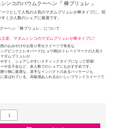
シンコのバウムクーヘン『 棒ブリュレ 』
イーツとして人気の人気のマダムブリュレが棒タイプに。切
やすく少人数のシェアに最適です。
ムクーヘン「棒ブリュレ」について
お土産、マダムシンコのマダムブリュレが棒タイプに!
関西のおみやげやお取り寄せスイーツで有名な
ングピンクとレオパード(ヒョウ柄)がトレードマークの人気ス
、マダムブリュレが
やすく、シェアしやすいスティックタイプになって登場!
ィーや女子会など、多人数でのシェアにもおすすめです。
・贈り物に最適な、派手なインパクトのあるパッケージも、
性に喜ばれている、高級感あふれるおいしいブランドスイーツで
アレンジできるメープルシロップ付属!
素材にこだわり焼き上げた、
のしっとりふわふわ美味しい食感のバウムクーヘンに
産カソナード(赤砂糖)を丁寧にキャラメリゼしました。
メープルシロップでお好みの味わいにアレンジ!
ル状のアメのパリパリ食感と年輪のないバウムのしっとりふわふ