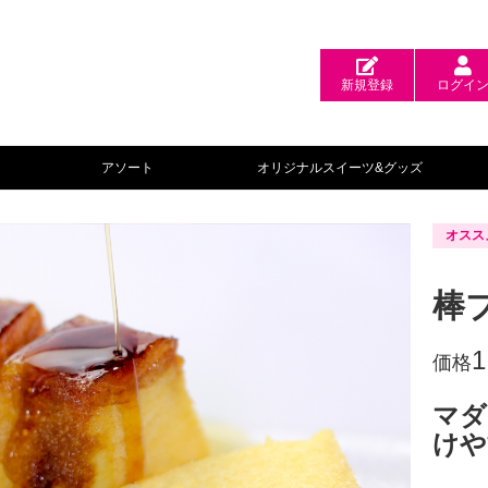
新規登録
ログイ
アソート
オリジナルスイーツ&グッズ
オスス
棒
1
価格
マダ
けや