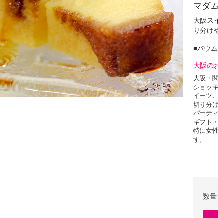
マダム
大阪ス
り分け
■バウ
大阪の
大阪・
ショッキ
イーツ
切り分け
パーテ
ギフト
特に女
す。
自分で
職人が
手作り
数量
フランス
別添えの
カラメ