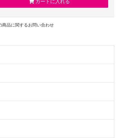
カートに入れる
をお楽しみください。
ーのマダム信子会長が子供の頃に食べた思い出の味
の商品に関するお問い合わせ
信子会長が幼い頃に食べた大好きなお母さんのホットケーキの
好物のクレームブリュレと、
徴だったバウムクーヘンと合わせたらどうなる?
素人の発想からマダムブリュレは誕生しました。
としてのおすすめ
になっているあの人へ。
ん、自分へのご褒美でのご利用も人気です。
フトイベント(ハロウィン、父の日、敬老の日、誕生日、
イン、ホワイトデー、Xmasなど)こそ、
エの手作りの洋菓子を贈りませんか?
のある上品なブランドスイーツとして、
方への手土産・おみやげやお使いもの、
、御中元・御歳暮・御年賀などにも人気です。
入学祝、卒業祝、年忌法要など法事・法要・仏事・弔事といった