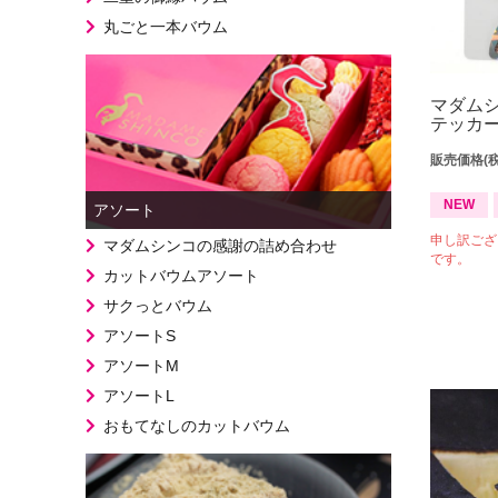
丸ごと一本バウム
マダム
テッカ
販売価格(
NEW
アソート
申し訳ござ
マダムシンコの感謝の詰め合わせ
です。
カットバウムアソート
サクっとバウム
アソートS
アソートM
アソートL
おもてなしのカットバウム