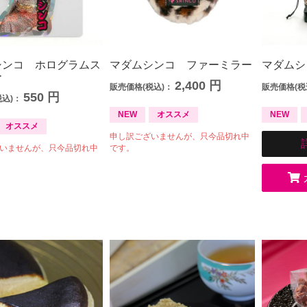
シンコ ホログラムス
マダムシンコ ファーミラー
マダムシ
ー
2,400
円
販売価格(税込)：
販売価格(税
550
円
税込)：
NEW
オススメ
NEW
オススメ
申し訳ございませんが、只今品切れ中
いませんが、只今品切れ中
です。