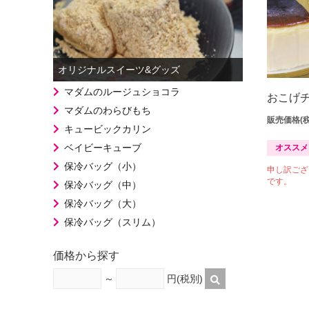
オリジナルスイーツ&グッズ
マダムのルージュショコラ
おこげ
マダムのわらびもち
販売価格(
キュービックカリン
ベイビーキューブ
オススメ
保冷バッグ（小）
申し訳ござ
です。
保冷バッグ（中）
保冷バッグ（大）
保冷バッグ（スリム）
価格から探す
～
円(税別)