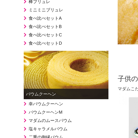
棒ブリュレ
ミニミニブリュレ
食べ比べセットA
食べ比べセットB
食べ比べセットC
食べ比べセットD
子供
マダムこ
バウムクーヘン
幸バウムクーヘン
バウムクーヘンM
マダムのムースバウム
塩キャラメルバウム
二重の御縁バウム