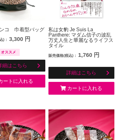
ンコ 巾着型バッグ
私は女豹 Je Suis La
Panthere: マダム信子の波乱
3,300
円
込)：
万丈人生と華麗なるライフス
タイル
オススメ
1,760
円
販売価格(税込)：
詳細はこちら
詳細はこちら
カートに入れる
カートに入れる