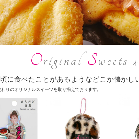
O
riginal
S
weets
オ
の頃に食べたことがあるようなどこか懐かし
だわりのオリジナルスイーツを取り揃えております。