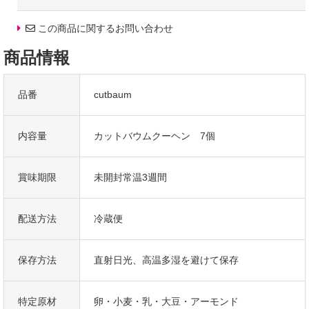
この商品に関するお問い合わせ
職人技でこだわりの焼き加減、年輪のない仕上がりに
職人の経験に基づく熟練の技で生地を焼き重ねていくことで、
商品情報
層の重みで剥がれ落ちそうになるバウムクーヘンに気を配りながら、
中央の層はできる限りしっかりとかために、それに対して外側の層は軽
めにふんわりと仕上げることで、
品番
cutbaum
異なる食感が絶妙に調和する生地に仕上げています。
内容量
カットバウムクーヘン 7個
ギフトとしてのおすすめ
普段お世話になっている方への贈り物や
職場の上司、取引先、ご愛顧いただいているお客様へもオススメです。
賞味期限
未開封常温3週間
定番のギフトイベント(ハロウィン、父の日、敬老の日、誕生日、
バレンタイン、ホワイトデー、Xmasなど)こそ、
パティシエの手作りの洋菓子を贈りませんか?
配送方法
冷蔵便
高級感のある上品なブランドスイーツとして、
大切な方への手土産・おみやげやお使いもの、
保存方法
直射日光、高温多湿を避けて保存
お返し、御中元・御歳暮・御年賀などにも人気です。
また、入学祝、卒業祝、年忌法要など法事・法要・仏事・弔事といった
特定原材
卵・小麦・乳・大豆・アーモンド
御祝・御礼・内祝など祝儀の品としても最適です。