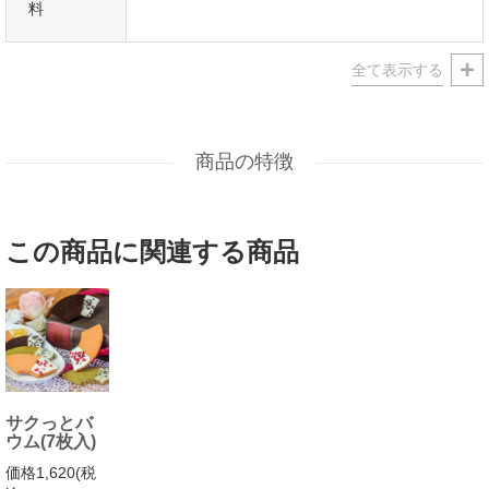
料
ウエディングパーティ-、2次会のプチギフト、引き菓子・
結婚祝・結婚内祝をはじめ、
出産祝・出産内祝・快気祝・快気内祝などにもどうぞ。
年忌法要など法事・法要・仏事・弔事などのシーンでも、
志・粗供養・御供え(お供え)・御供物にとお使い頂いております。
包装(ラッピング)や熨斗(のし)など、ご対応させていただきます。
メッセージカードなどもお気軽にご相談くださいませ。
商品の特徴
この商品に関連する商品
サクっとバ
ウム(7枚入)
価格1,620(税