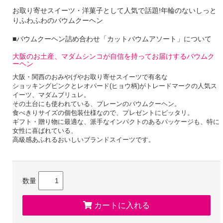
お取り寄せスイーツ・洋菓子として人気で話題!年輪のないしっと
りふわふわのバウムクーヘン
■バウムクーヘン詰め合わせ「カットバウムアソート」について
大阪のお土産、マダムシンコが自信を持ってお届けするバウムク
ーヘン
大阪・関西のおみやげやお取り寄せスイーツで有名な
ショッキングピンクとレオパード(ヒョウ柄)がトレードマークの人気ス
イーツ、マダムブリュレ。
その土台にも使われている、プレーンのバウムクーヘン。
食べきりサイズの個包装仕様なので、プレゼントにピッタリ。
ギフト・贈り物に最適な、派手なインパクトのあるパッケージも、特に
女性に喜ばれている、
高級感あふれるおいしいブランドスイーツです。
こだわりの厳選素材を使用した素材を活かした味わい
数量
シンプルなスイーツこそ、こだわりが際立つもの。
厳選した良質な素材を使い、熟練の職人が一層一層細かく焼き加減を微
調整することで、
カートに入れる
”しっとり”かつ”ふわふわ”の相反する美味しいふたつの食感を生み出し
ています。