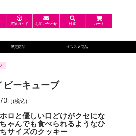
ン
買物ガイド
お問い合わせ
検索
カート
限定商品
オススメ商品
メ
イビーキューブ
70
円(税込)
ホロと優しい口どけがクセにな
ちゃんでも食べられるようなひ
ちサイズのクッキー