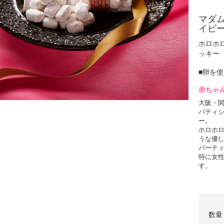
マダ
イビー
ホロホ
ッキー
■卵を
赤ちゃ
大阪・
パティ
ー。
ホロホ
うな優
パーテ
特に女
す。
ギフト
お世話
数量
もちろ