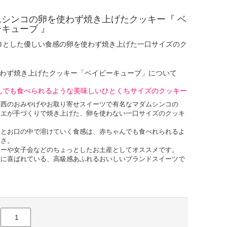
ムシンコの卵を使わず焼き上げたクッキー『 ベ
キューブ 』
ロとした優しい食感の卵を使わず焼き上げた一口サイズのク
使わず焼き上げたクッキー「ベイビーキューブ」について
んでも食べられるような美味しいひとくちサイズのクッキー
関西のおみやげやお取り寄せスイーツで有名なマダムシンコの
シエが手づくりで焼き上げた、卵を使わない一口サイズのクッキ
ロとお口の中で溶けていく食感は、赤ちゃんでも食べれられるよ
しさ。
ィーや女子会などのちょっとしたお土産としてオススメです。
性に喜ばれている、高級感あふれるおいしいブランドスイーツで
としてのおすすめ
になっているあの人へ。
ん、自分へのご褒美でのご利用も人気です。