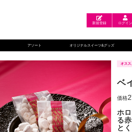
新規登録
ログイ
アソート
オリジナルスイーツ&グッズ
オスス
ベ
2
価格
ホロ
る赤
とく