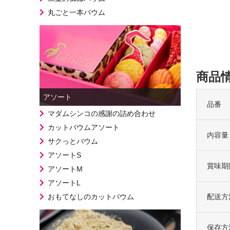
丸ごと一本バウム
商品
アソート
品番
マダムシンコの感謝の詰め合わせ
カットバウムアソート
内容量
サクっとバウム
アソートS
賞味期
アソートM
アソートL
配送方
おもてなしのカットバウム
保存方