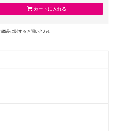
フトイベント(ハロウィン、父の日、敬老の日、誕生日、
カートに入れる
イン、ホワイトデー、Xmasなど)こそ、
エの手作りの洋菓子を贈りませんか?
のある上品なブランドスイーツとして、
の商品に関するお問い合わせ
方への手土産・おみやげやお使いもの、
、御中元・御歳暮・御年賀などにも人気です。
入学祝、卒業祝、年忌法要など法事・法要・仏事・弔事といった
御礼・内祝など祝儀の品としても最適です。
ングパーティ-、2次会のプチギフト、引き菓子・
・結婚内祝をはじめ、
・出産内祝・快気祝・快気内祝などにもどうぞ。
要など法事・法要・仏事・弔事などのシーンでも、
養・御供え(お供え)・御供物にとお使い頂いております。
ージカードなどもお気軽にご相談くださいませ。