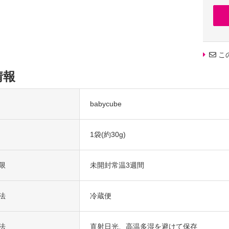
定番のギ
バレンタ
パティシ
高級感
こ
大切な
お返し
情報
また、
御祝・
ウエディ
babycube
結婚祝
出産祝
1袋(約30g)
年忌法
志・粗供
メッセ
限
未開封常温3週間
法
冷蔵便
法
直射日光、高温多湿を避けて保存