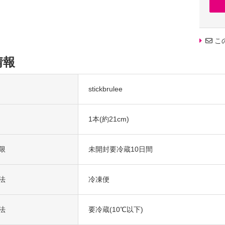
わ食感
オーナ
こ
マダム
味。
情報
同じく
憧れの象
そんな
stickbrulee
ギフト
1本(約21cm)
お世話
もちろ
限
未開封要冷蔵10日間
定番のギ
バレンタ
パティシ
法
冷凍便
高級感
大切な
お返し
法
要冷蔵(10℃以下)
また、