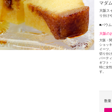
マダム
大阪ス
り分け
■バウ
大阪の
大阪・
ショッキ
イーツ
切り分け
パーテ
ギフト
特に女
す。
自分で
職人が
手作り
数量
フランス
別添えの
カラメ