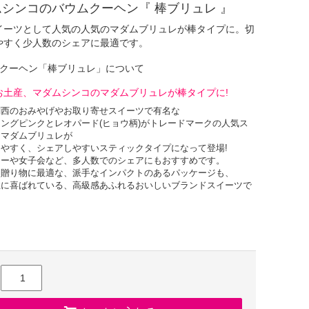
シンコのバウムクーヘン『 棒ブリュレ 』
イーツとして人気の人気のマダムブリュレが棒タイプに。切
やすく少人数のシェアに最適です。
ムクーヘン「棒ブリュレ」について
お土産、マダムシンコのマダムブリュレが棒タイプに!
関西のおみやげやお取り寄せスイーツで有名な
ングピンクとレオパード(ヒョウ柄)がトレードマークの人気ス
、マダムブリュレが
やすく、シェアしやすいスティックタイプになって登場!
ィーや女子会など、多人数でのシェアにもおすすめです。
・贈り物に最適な、派手なインパクトのあるパッケージも、
性に喜ばれている、高級感あふれるおいしいブランドスイーツで
アレンジできるメープルシロップ付属!
素材にこだわり焼き上げた、
のしっとりふわふわ美味しい食感のバウムクーヘンに
産カソナード(赤砂糖)を丁寧にキャラメリゼしました。
メープルシロップでお好みの味わいにアレンジ!
ル状のアメのパリパリ食感と年輪のないバウムのしっとりふわふ