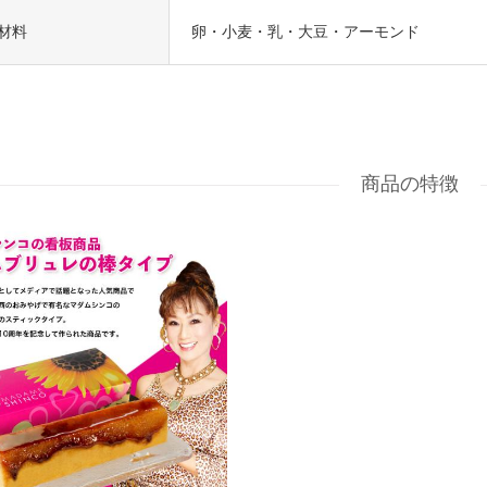
御祝・
材料
卵・小麦・乳・大豆・アーモンド
ウエディ
結婚祝
出産祝
年忌法
志・粗供
包装(ラ
メッセ
商品の特徴