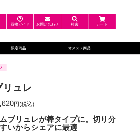
ン
買物ガイド
お問い合わせ
検索
カート
限定商品
オススメ商品
メ
ブリュレ
,620
円(税込)
ムブリュレが棒タイプに。切り分
すいからシェアに最適