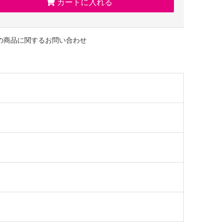
カートに入れる
をお楽しみください。
ーのマダム信子会長が子供の頃に食べた思い出の味
の商品に関するお問い合わせ
信子会長が幼い頃に食べた大好きなお母さんのホットケーキの
好物のクレームブリュレと、
徴だったバウムクーヘンと合わせたらどうなる?
素人の発想からマダムブリュレは誕生しました。
としてのおすすめ
になっているあの人へ。
ん、自分へのご褒美でのご利用も人気です。
フトイベント(ハロウィン、父の日、敬老の日、誕生日、
イン、ホワイトデー、Xmasなど)こそ、
エの手作りの洋菓子を贈りませんか?
のある上品なブランドスイーツとして、
方への手土産・おみやげやお使いもの、
、御中元・御歳暮・御年賀などにも人気です。
入学祝、卒業祝、年忌法要など法事・法要・仏事・弔事といった