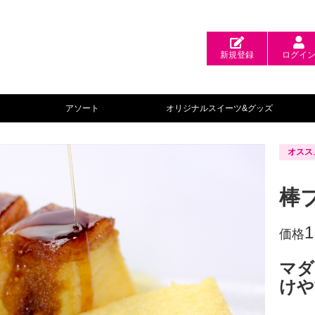
新規登録
ログイ
アソート
オリジナルスイーツ&グッズ
オスス
棒
1
価格
マダ
けや